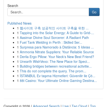
Search
Go
Published News
1
웹사이트 구축 성공적인 사이트 구축을 위한 ...
1
Tapping into the Solar Energy: A Guide to Grid-...
1
Aasimar Divine Soul Sorcerer: A Radiant Path
1
Fuel Tank Welding in Perth : Skilled Ser...
1
Surpresa para Namorado à Distância: 5 Ideias ...
1
Ammonia Nitrate Suppliers: Your Reliable Source
1
Derila Ergo Pillow: Your Neck's New Best Friend?
1
Unearth WishVexo: The New Place for Speci...
1
Building bridges between recreational activitie...
1
This do not complete the query. The prom...
1
İSTANBUL Ev taşıma Hizmetleri: Güvenilir ile Çö...
1
88i Casino: Your Ultimate Online Gaming Destina...
Copyright © 2026 |
Advanced Search
|
Live
|
Tag Cloud
|
Top