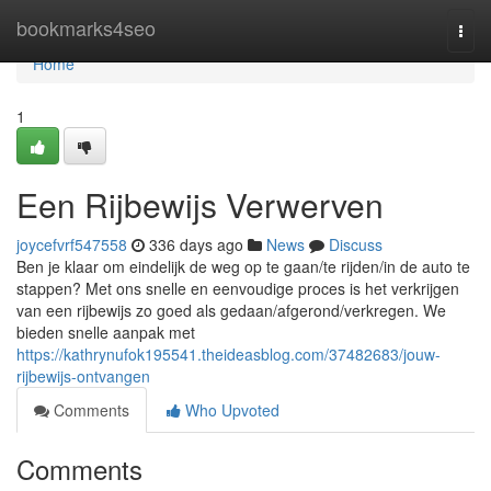
Home
bookmarks4seo
Togg
navi
Home
1
Een Rijbewijs Verwerven
joycefvrf547558
336 days ago
News
Discuss
Ben je klaar om eindelijk de weg op te gaan/te rijden/in de auto te
stappen? Met ons snelle en eenvoudige proces is het verkrijgen
van een rijbewijs zo goed als gedaan/afgerond/verkregen. We
bieden snelle aanpak met
https://kathrynufok195541.theideasblog.com/37482683/jouw-
rijbewijs-ontvangen
Comments
Who Upvoted
Comments