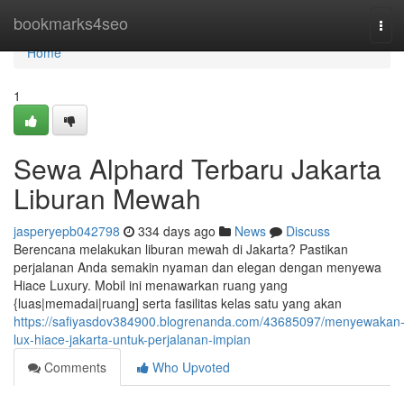
Home
bookmarks4seo
Tog
navi
Home
1
Sewa Alphard Terbaru Jakarta
Liburan Mewah
jasperyepb042798
334 days ago
News
Discuss
Berencana melakukan liburan mewah di Jakarta? Pastikan
perjalanan Anda semakin nyaman dan elegan dengan menyewa
Hiace Luxury. Mobil ini menawarkan ruang yang
{luas|memadai|ruang] serta fasilitas kelas satu yang akan
https://safiyasdov384900.blogrenanda.com/43685097/menyewakan
lux-hiace-jakarta-untuk-perjalanan-impian
Comments
Who Upvoted