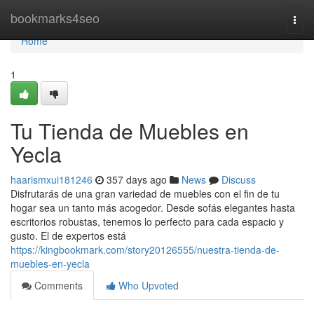
Home
bookmarks4seo
Togg
navi
Home
1
Tu Tienda de Muebles en
Yecla
haarismxui181246
357 days ago
News
Discuss
Disfrutarás de una gran variedad de muebles con el fin de tu
hogar sea un tanto más acogedor. Desde sofás elegantes hasta
escritorios robustas, tenemos lo perfecto para cada espacio y
gusto. El de expertos está
https://kingbookmark.com/story20126555/nuestra-tienda-de-
muebles-en-yecla
Comments
Who Upvoted