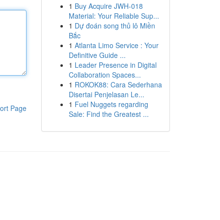
1
Buy Acquire JWH-018
Material: Your Reliable Sup...
1
Dự đoán song thủ lô Miền
Bắc
1
Atlanta Limo Service : Your
Definitive Guide ...
1
Leader Presence in Digital
Collaboration Spaces...
1
ROKOK88: Cara Sederhana
Disertai Penjelasan Le...
1
Fuel Nuggets regarding
ort Page
Sale: Find the Greatest ...