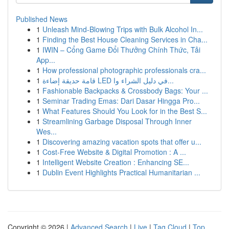
Published News
1
Unleash Mind-Blowing Trips with Bulk Alcohol In...
1
Finding the Best House Cleaning Services in Cha...
1
IWIN – Cổng Game Đổi Thưởng Chính Thức, Tải
App...
1
How professional photographic professionals cra...
1
قامة حديقة إضاءة LED في دليل الشراء وا...
1
Fashionable Backpacks & Crossbody Bags: Your ...
1
Seminar Trading Emas: Dari Dasar Hingga Pro...
1
What Features Should You Look for in the Best S...
1
Streamlining Garbage Disposal Through Inner
Wes...
1
Discovering amazing vacation spots that offer u...
1
Cost-Free Website & Digital Promotion : A ...
1
Intelligent Website Creation : Enhancing SE...
1
Dublin Event Highlights Practical Humanitarian ...
Copyright © 2026 |
Advanced Search
|
Live
|
Tag Cloud
|
Top