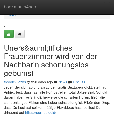
Home
bookmarks4seo
Togg
navi
Home
1
Uners&auml;ttliches
Frauenzimmer wird von der
Nachbarin schonungslos
gebumst
fredd025ezv6
356 days ago
News
Discuss
Jeder, der sich ab und an zu den gratis Sextuben klickt, stellt auf
Anhieb fest, dass fast alle Pornostreifen total Spitze sind. Schuld
daran haben verständlicherweise die scharfen Huren, fileür die
stundenlanges Ficken eine Lebenseinstellung ist. Fileür den Drop,
dass Du Lust auf spitzenmäßige Fickvideos hast, solltest Du
dringend auf
https://pornos.gold/