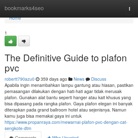
Home
bookmarks4seo
Togg
navi
Home
1
The Definitive Guide to plafon
pvc
robertt790azu0
359 days ago
News
Discuss
Apabila ingin menambahkan lampu gantung atau hiasan, pastikan
pemasangan dilakukan dengan hati-hati agar tidak merusak
plafon. Gunakan alat bantu seperti hanger atau kait khusus yang
bisa dipasang pada rangka plafon. Gaya plafon elegan ini banyak
diterapkan pada grand ballroom hotel atau sejenisnya. Namun
kamu juga bisa memakai gaya ini untuk
https://www.propanraya.com/mewarnai-plafon-pvc-dengan-cat-
sengkote-dtm
Comments
Who Upvoted