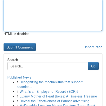
HTML is disabled
Report Page
Search
Go
Published News
1
Recognizing the mechanisms that support
seamles...
1
What is an Employer of Record (EOR)?
1
Luxury Mother of Pearl Boxes: A Timeless Treasure
1
Reveal the Effectiveness of Banner Advertising
1
McDonald's Location Market Drayton: Green Pract...