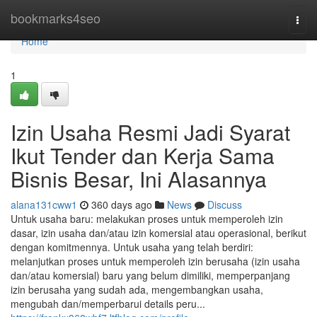
Home
bookmarks4seo
Togg
navi
Home
1
Izin Usaha Resmi Jadi Syarat
Ikut Tender dan Kerja Sama
Bisnis Besar, Ini Alasannya
alana131cww1
360 days ago
News
Discuss
Untuk usaha baru: melakukan proses untuk memperoleh izin
dasar, izin usaha dan/atau izin komersial atau operasional, berikut
dengan komitmennya. Untuk usaha yang telah berdiri:
melanjutkan proses untuk memperoleh izin berusaha (izin usaha
dan/atau komersial) baru yang belum dimiliki, memperpanjang
izin berusaha yang sudah ada, mengembangkan usaha,
mengubah dan/memperbarui details peru...