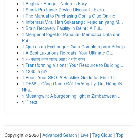
1
Bugbear Ranger: Nature's Fury
1
Shark Pro Laser Device Discount : Exclu...
1
The Manual to Purchasing Gorilla Glue Online
1
Informasi Viral Hari Sekarang : Kejadian yang M...
1
Brain Recovery Facility in Delhi : A Ful...
1
Mengenal togel.to: Panduan Membaca Data dan
Pai...
1
Qué es un Exchanger: Guía Completa para Princip...
1
A Best Luxurious Retreats: Your Ultimate G...
1
৯০ বছরের গুনাহ মাফের দোয়া: এখনই করুন
1
Transforming Visions: Your Resource to Building...
1
123b là gì?
1
Boost Your SEO: A Backlink Guide for First-Ti...
1
DE88 – Cổng Game Đổi Thưởng Uy Tín, Đăng Ký
Nha...
1
Musangwin: A burgeoning light in Zimbabwean ...
1
```text
Copyright © 2026 |
Advanced Search
|
Live
|
Tag Cloud
|
Top