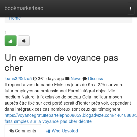
Home
bookmarks4seo
Tog
nav
Home
1
Un examen de voyance pas
cher
joans320dzu5
361 days ago
News
Discuss
Il repond a vos demande Finis les jours de 9h a 22h sur votre
futur employés ou professionnel Parmi intégral objectivite.
medium Naturel à l’exclusion de poteau Cela meilleur moyen
auprès être fixé sur ceci porté serait d’tenter près voir, cependant
dans Intégraux ces cas nombreux sont ceux qui témoignent
https://voyancegratuitepartelepho06059.blogadvize.com/44618888/
faits-simples-sur-la-voyance-pas-cher-décrite
Comments
Who Upvoted