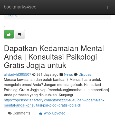
Home
bookmarks4seo
Togg
navi
Home
1
Dapatkan Kedamaian Mental
Anda | Konsultasi Psikologi
Gratis Jogja untuk
aliviadvhf395507
361 days ago
News
Discuss
Merasa kewalahan dan butuh bantuan? Mencari cara untuk
mengelola emosi Anda? Jangan merasa gelisah. Konsultasi
Psikologi Gratis Jogja siap {mendukung|membantu|memberikan]
Anda perhatian yang dibutuhkan. Kunjungi
https://opensocialfactory.com/story22234643/cari-kedamaian-
mental-anda-konsultasi-psikologi-gratis-jogja-di
Comments
Who Upvoted