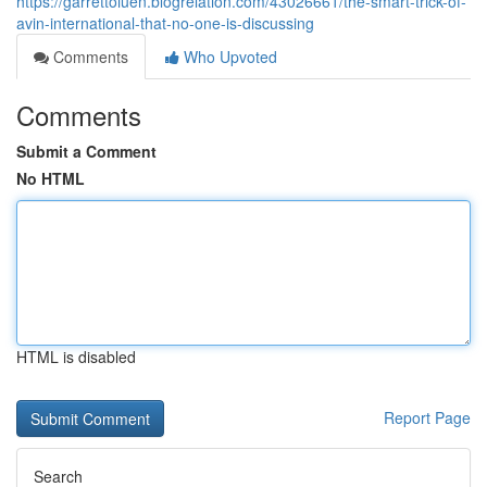
https://garrettoiuen.blogrelation.com/43026661/the-smart-trick-of-
avin-international-that-no-one-is-discussing
Comments
Who Upvoted
Comments
Submit a Comment
No HTML
HTML is disabled
Report Page
Search