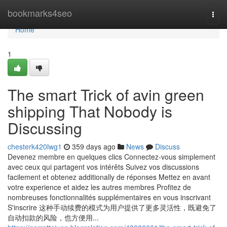
Home
bookmarks4seo
Togg
navi
Home
1
The smart Trick of avin green
shipping That Nobody is
Discussing
chesterk420lwg1
359 days ago
News
Discuss
Devenez membre en quelques clics Connectez-vous simplement
avec ceux qui partagent vos intérêts Suivez vos discussions
facilement et obtenez additionally de réponses Mettez en avant
votre experience et aidez les autres membres Profitez de
nombreuses fonctionnalités supplémentaires en vous inscrivant
S'inscrire 这种手动续费的模式为用户提供了更多灵活性，既避免了
自动扣款的风险，也方便用...