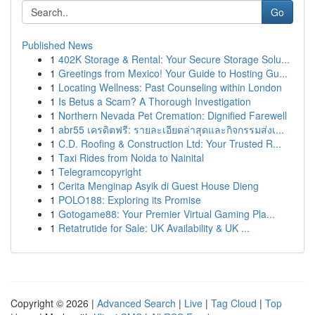
Go
Published News
1
402K Storage & Rental: Your Secure Storage Solu...
1
Greetings from Mexico! Your Guide to Hosting Gu...
1
Locating Wellness: Past Counseling within London
1
Is Betus a Scam? A Thorough Investigation
1
Northern Nevada Pet Cremation: Dignified Farewell
1
abr55 เครดิตฟรี: รายละเอียดล่าสุดและกิจกรรมส่งเ...
1
C.D. Roofing & Construction Ltd: Your Trusted R...
1
Taxi Rides from Noida to Nainital
1
Telegramcopyright
1
Cerita Menginap Asyik di Guest House Dieng
1
POLO188: Exploring its Promise
1
Gotogame88: Your Premier Virtual Gaming Pla...
1
Retatrutide for Sale: UK Availability & UK ...
Copyright © 2026 |
Advanced Search
|
Live
|
Tag Cloud
|
Top