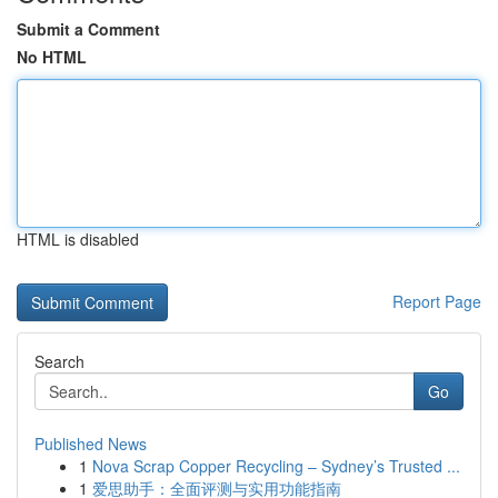
Submit a Comment
No HTML
HTML is disabled
Report Page
Search
Go
Published News
1
Nova Scrap Copper Recycling – Sydney’s Trusted ...
1
爱思助手：全面评测与实用功能指南