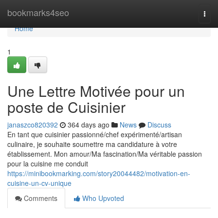
Home
bookmarks4seo
Togg
navi
Home
1
Une Lettre Motivée pour un
poste de Cuisinier
janaszco820392
364 days ago
News
Discuss
En tant que cuisinier passionné/chef expérimenté/artisan
culinaire, je souhaite soumettre ma candidature à votre
établissement. Mon amour/Ma fascination/Ma véritable passion
pour la cuisine me conduit
https://minibookmarking.com/story20044482/motivation-en-
cuisine-un-cv-unique
Comments
Who Upvoted