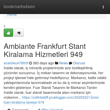
Home
bookmarks4seo
Togg
navi
Home
1
Ambiante Frankfurt Stant
Kiralama Hizmetleri 949
anatolec478ttr9
383 days ago
News
Discuss
Inside olarak, iç mimarlık projelerinizde size özelleştirilmiş
çözümler sunuyoruz. İç mekan tasarımı ve dekorasyonunda, her
projeyi işlevsel hale getirmeyi hedefliyoruz. Markamız, kalite odaklı
yaklaşımlarımızla tanınmaktadır ve bu da iç mimar seçimlerimizde
kendini gösteriyor. Fuar Standı Tasarımı ile Markanızı Tanıtın
Inside olarak, fuar standı tasarımında alanı markanız için
mükemm...
https://collinbddff.prublogger.com/35255321/İzmir-
fuarı-kiralama-tavsiye-579
Comments
Who Upvoted