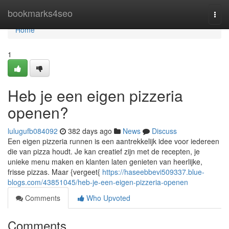
Home
bookmarks4seo
Togg
navi
Home
1
Heb je een eigen pizzeria
openen?
lulugufb084092
382 days ago
News
Discuss
Een eigen pizzeria runnen is een aantrekkelijk idee voor iedereen
die van pizza houdt. Je kan creatief zijn met de recepten, je
unieke menu maken en klanten laten genieten van heerlijke,
frisse pizzas. Maar {vergeet{
https://haseebbevi509337.blue-
blogs.com/43851045/heb-je-een-eigen-pizzeria-openen
Comments
Who Upvoted
Comments