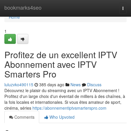
Home
bookmarks4seo
Togg
navi
Home
1
Profitez de un excellent IPTV
Abonnement avec IPTV
Smarters Pro
luluzvko490115
385 days ago
News
Discuss
Découvrez le plaisir du streaming avec un IPTV Abonnement !
Profitez d'un large choix d'un éventail de milliers à des chaînes, à
la fois locales et internationales. Si vous êtes amateur de sport,
cinéma, séries
https://abonnementiptvsmarterspro.com
Comments
Who Upvoted