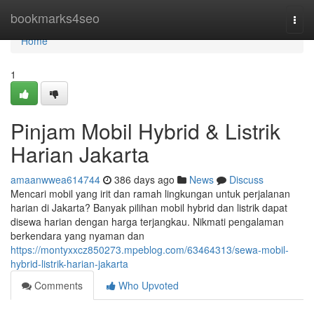
Home
bookmarks4seo
Togg
navi
Home
1
Pinjam Mobil Hybrid & Listrik
Harian Jakarta
amaanwwea614744
386 days ago
News
Discuss
Mencari mobil yang irit dan ramah lingkungan untuk perjalanan
harian di Jakarta? Banyak pilihan mobil hybrid dan listrik dapat
disewa harian dengan harga terjangkau. Nikmati pengalaman
berkendara yang nyaman dan
https://montyxxcz850273.mpeblog.com/63464313/sewa-mobil-
hybrid-listrik-harian-jakarta
Comments
Who Upvoted