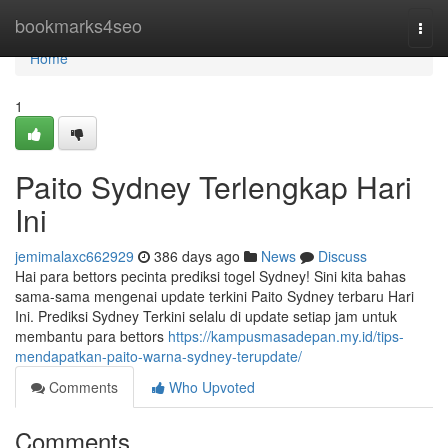
Home
bookmarks4seo
Togg
navi
Home
1
Paito Sydney Terlengkap Hari
Ini
jemimalaxc662929
386 days ago
News
Discuss
Hai para bettors pecinta prediksi togel Sydney! Sini kita bahas
sama-sama mengenai update terkini Paito Sydney terbaru Hari
Ini. Prediksi Sydney Terkini selalu di update setiap jam untuk
membantu para bettors
https://kampusmasadepan.my.id/tips-
mendapatkan-paito-warna-sydney-terupdate/
Comments
Who Upvoted
Comments