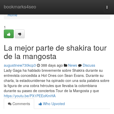
Home
bookmarks4seo
Togg
navi
Home
1
La mejor parte de shakira tour
de la mangosta
augustinew730kcp3
388 days ago
News
Discuss
Lady Gaga ha hablado brevemente sobre Shakira durante su
entrevista concedida a Hot Ones con Sean Evans. Durante su
charla, la estadounidense ha opinado con una sola palabra sobre
la figura de una cobra hércules que llevaba la colombiana
durante su paseo de conciertos Tour de la Mangosta y que
https://youtu.be/PX1PEEoKmHA
Comments
Who Upvoted