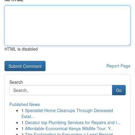
HTML is disabled
Report Page
Search
Go
Published News
1
Specialist Home Cleanups Through Deceased
Estat...
1
Decatur top Plumbing Services for Repairs and I...
1
Affordable Economical Kenya Wildlife Tour: Y...
1
The Explanation to Expunging a Legal Record