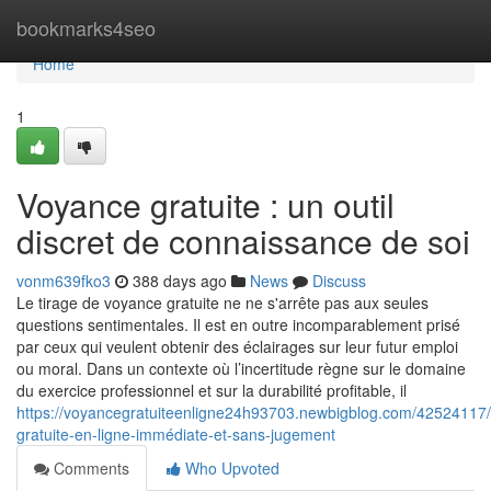
Home
bookmarks4seo
Home
1
Voyance gratuite : un outil
discret de connaissance de soi
vonm639fko3
388 days ago
News
Discuss
Le tirage de voyance gratuite ne ne s'arrête pas aux seules
questions sentimentales. Il est en outre incomparablement prisé
par ceux qui veulent obtenir des éclairages sur leur futur emploi
ou moral. Dans un contexte où l’incertitude règne sur le domaine
du exercice professionnel et sur la durabilité profitable, il
https://voyancegratuiteenligne24h93703.newbigblog.com/42524117
gratuite-en-ligne-immédiate-et-sans-jugement
Comments
Who Upvoted