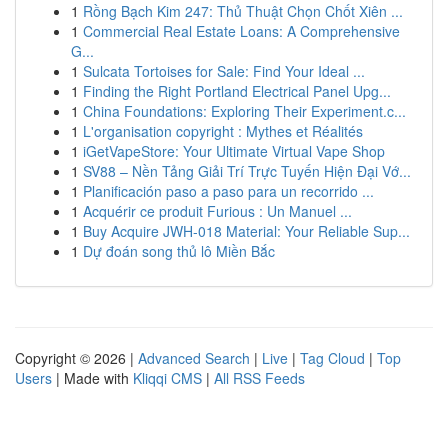
1
Rồng Bạch Kim 247: Thủ Thuật Chọn Chốt Xiên ...
1
Commercial Real Estate Loans: A Comprehensive
G...
1
Sulcata Tortoises for Sale: Find Your Ideal ...
1
Finding the Right Portland Electrical Panel Upg...
1
China Foundations: Exploring Their Experiment.c...
1
L'organisation copyright : Mythes et Réalités
1
iGetVapeStore: Your Ultimate Virtual Vape Shop
1
SV88 – Nền Tảng Giải Trí Trực Tuyến Hiện Đại Vớ...
1
Planificación paso a paso para un recorrido ...
1
Acquérir ce produit Furious : Un Manuel ...
1
Buy Acquire JWH-018 Material: Your Reliable Sup...
1
Dự đoán song thủ lô Miền Bắc
Copyright © 2026 |
Advanced Search
|
Live
|
Tag Cloud
|
Top
Users
| Made with
Kliqqi CMS
|
All RSS Feeds