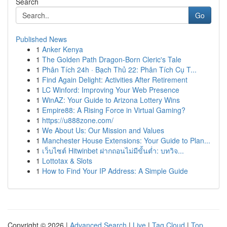
Search
Go
Published News
1
Anker Kenya
1
The Golden Path Dragon-Born Cleric's Tale
1
Phân Tích 24h · Bạch Thủ 22: Phân Tích Cụ T...
1
Find Again Delight: Activities After Retirement
1
LC Winford: Improving Your Web Presence
1
WinAZ: Your Guide to Arizona Lottery Wins
1
Empire88: A Rising Force in Virtual Gaming?
1
https://u888zone.com/
1
We About Us: Our Mission and Values
1
Manchester House Extensions: Your Guide to Plan...
1
เว็บไซต์ Hitwinbet ฝากถอนไม่มีขั้นต่ำ: บทวิจ...
1
Lottotax & Slots
1
How to Find Your IP Address: A Simple Guide
Copyright © 2026 |
Advanced Search
|
Live
|
Tag Cloud
|
Top