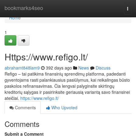
Home
bookmarks4seo
Togg
navi
Home
1
Https://www.refigo.lt/
abrahamt848lam9
392 days ago
News
Discuss
Refigo – tai patikima finansinių sprendimų platforma, padedanti
gyventojams rasti palankiausius pasiūlymus, kai reikalingas būsto
paskolos refinansavimas. Čia lengvai palyginsite skirtingų
kreditorių sąlygas ir pasirinksite geriausią variantą savo finansinei
ateičiai.
https://www.refigo.lt/
Comments
Who Upvoted
Comments
Submit a Comment