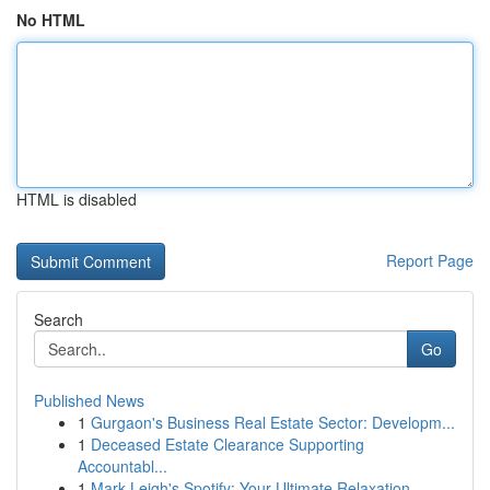
No HTML
HTML is disabled
Report Page
Search
Go
Published News
1
Gurgaon's Business Real Estate Sector: Developm...
1
Deceased Estate Clearance Supporting
Accountabl...
1
Mark Leigh's Spotify: Your Ultimate Relaxation ...