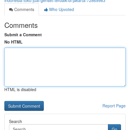
indonesia-toko-jual-genset-terbaik-di-jakarta-72869983
Comments
Who Upvoted
Comments
Submit a Comment
No HTML
HTML is disabled
Report Page
Search
Go