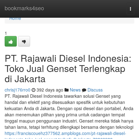
Home
bookmarks4seo
Togg
navi
Home
1
PT. Rajawali Diesel Indonesia:
Toko Jual Genset Terlengkap
di Jakarta
chrisj176rro0
392 days ago
News
Discuss
PT. Rajawali Diesel Indonesia tawarkan solusi Genset yang
handal dan efektif yang disesuaikan spesifik untuk kebutuhan
kekuatan Anda di Jakarta. Dengan opsi diesel dan portabel, Anda
akan menemukan pilihan yang prima untuk cadangan tempat
tinggal maupun penggunaan industri. Genset mereka tidak hanya
tahan lama, tetapi terhitung dilengkapi bersama dengan teknologi
https://franciscouehz377562.ampblogs.com/pt-rajawali-diesel-