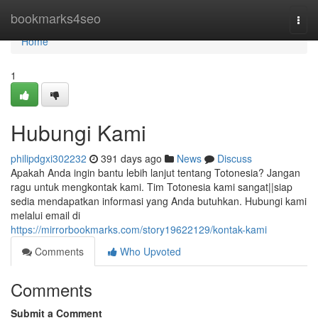
Home
bookmarks4seo
Togg
navi
Home
1
Hubungi Kami
philipdgxi302232
391 days ago
News
Discuss
Apakah Anda ingin bantu lebih lanjut tentang Totonesia? Jangan
ragu untuk mengkontak kami. Tim Totonesia kami sangat||siap
sedia mendapatkan informasi yang Anda butuhkan. Hubungi kami
melalui email di
https://mirrorbookmarks.com/story19622129/kontak-kami
Comments
Who Upvoted
Comments
Submit a Comment