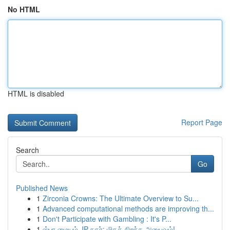
No HTML
HTML is disabled
Report Page
Search
Go
Published News
1
Zirconia Crowns: The Ultimate Overview to Su...
1
Advanced computational methods are improving th...
1
Don't Participate with Gambling : It's P...
1
ஸ்பா மையம் JP நகர்: மிகச் சிறந்த அனுபவம்!