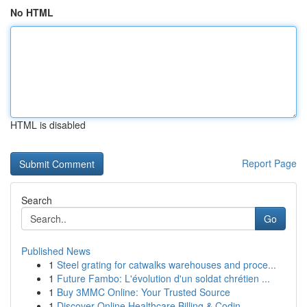
No HTML
HTML is disabled
Report Page
Search
Go
Published News
1
Steel grating for catwalks warehouses and proce...
1
Future Fambo: L'évolution d'un soldat chrétien ...
1
Buy 3MMC Online: Your Trusted Source
1
Discover Online Healthcare Billing & Codin...