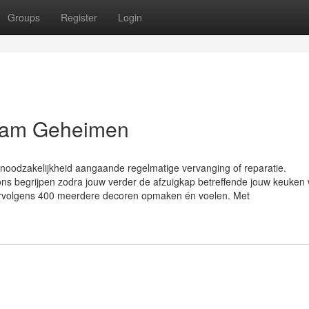
Groups
Register
Login
dam Geheimen
 noodzakelijkheid aangaande regelmatige vervanging of reparatie.
t ons begrijpen zodra jouw verder de afzuigkap betreffende jouw keuken w
ervolgens 400 meerdere decoren opmaken én voelen. Met