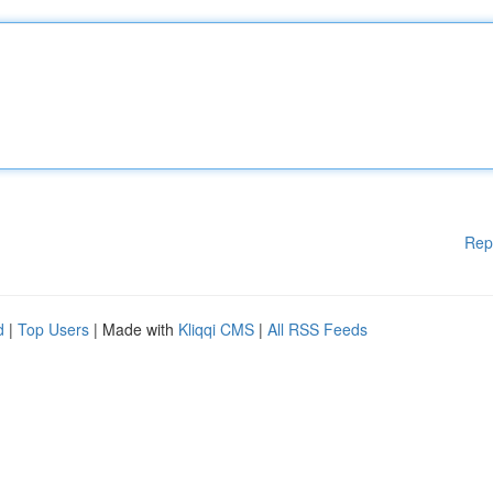
Rep
d
|
Top Users
| Made with
Kliqqi CMS
|
All RSS Feeds