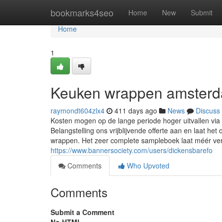
Home
bookmarks4seo
Home
New
Submit
Home
1
Keuken wrappen amster
raymondt604zlx4
411 days ago
News
Discuss
Kosten mogen op de lange periode hoger uitvallen via
Belangstelling ons vrijblijvende offerte aan en laat he
wrappen. Het zeer complete sampleboek laat méér v
https://www.bannersociety.com/users/dickensbarefo
Comments
Who Upvoted
Comments
Submit a Comment