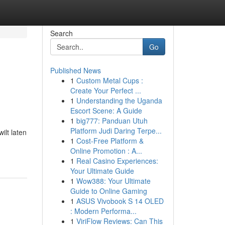
Search
Go
Published News
1
Custom Metal Cups :
Create Your Perfect ...
1
Understanding the Uganda
Escort Scene: A Guide
1
big777: Panduan Utuh
Platform Judi Daring Terpe...
ilt laten
1
Cost-Free Platform &
Online Promotion : A...
1
Real Casino Experiences:
Your Ultimate Guide
1
Wow388: Your Ultimate
Guide to Online Gaming
1
ASUS Vivobook S 14 OLED
: Modern Performa...
1
ViriFlow Reviews: Can This