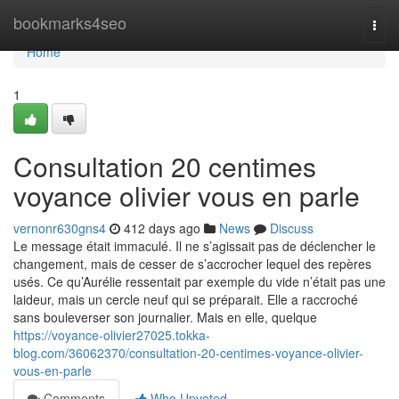
Home
bookmarks4seo
Togg
navi
Home
1
Consultation 20 centimes
voyance olivier vous en parle
vernonr630gns4
412 days ago
News
Discuss
Le message était immaculé. Il ne s’agissait pas de déclencher le
changement, mais de cesser de s’accrocher lequel des repères
usés. Ce qu’Aurélie ressentait par exemple du vide n’était pas une
laideur, mais un cercle neuf qui se préparait. Elle a raccroché
sans bouleverser son journalier. Mais en elle, quelque
https://voyance-olivier27025.tokka-
blog.com/36062370/consultation-20-centimes-voyance-olivier-
vous-en-parle
Comments
Who Upvoted