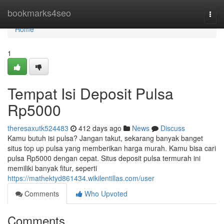
Home
bookmarks4seo
Togg
navi
Home
1
Tempat Isi Deposit Pulsa
Rp5000
theresaxutk524483
412 days ago
News
Discuss
Kamu butuh isi pulsa? Jangan takut, sekarang banyak banget
situs top up pulsa yang memberikan harga murah. Kamu bisa cari
pulsa Rp5000 dengan cepat. Situs deposit pulsa termurah ini
memiliki banyak fitur, seperti
https://mathektyd861434.wikilentillas.com/user
Comments
Who Upvoted
Comments