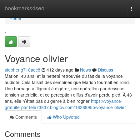
Home
bookmarks4seo
Togg
navi
Home
1
Voyance olivier
stepheng718aec8
412 days ago
News
Discuss
Marion, 43 ans, et la netteté retrouvée du fait de la voyance
audiotel Cela faisait des semaines que Marion tournait en rond.
Une bornage affligeant à digérer, une opération par-dessous
tension artérielle, et ce perception diffus d’avoir perdu pied. À 43
ans, elle n’était pas du genre à bien rogner
https://voyance-
gratuite-par-tele73837.blogtov.com/16269955/voyance-olivier
Comments
Who Upvoted
Comments