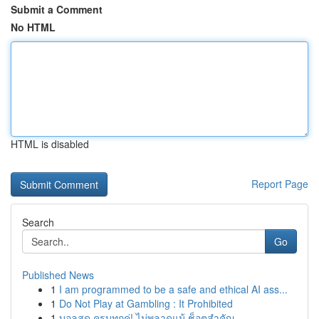
Submit a Comment
No HTML
HTML is disabled
Report Page
Search
Go
Published News
1
I am programmed to be a safe and ethical AI ass...
1
Do Not Play at Gambling : It Prohibited
1
บอลสด ครบทุกคู่! ไม่พลาดแม้ ช็อตสำคัญ