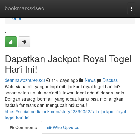
Home
bookmarks4seo
Togg
navi
Home
1
Dapatkan Jackpot Royal Togel
Hari Ini!
deannawpzh094023
416 days ago
News
Discuss
Wah, siapa nih yang mimpi raih jackpot royal togel hari ini?
kesempatan untuk menjadi jutawan tepat ada di depan mata.
Dengan strategi bermain yang tepat, kamu bisa menangkan
hadiah fantastis dan mengubah hidupmu!
https://socialmediainuk.com/story22390052/raih-jackpot-royal-
togel-hari-ini
Comments
Who Upvoted