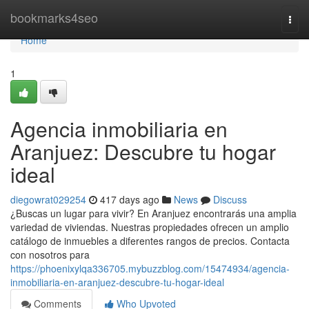
Home
bookmarks4seo
Togg
navi
Home
1
Agencia inmobiliaria en
Aranjuez: Descubre tu hogar
ideal
diegowrat029254
417 days ago
News
Discuss
¿Buscas un lugar para vivir? En Aranjuez encontrarás una amplia
variedad de viviendas. Nuestras propiedades ofrecen un amplio
catálogo de inmuebles a diferentes rangos de precios. Contacta
con nosotros para
https://phoenixylqa336705.mybuzzblog.com/15474934/agencia-
inmobiliaria-en-aranjuez-descubre-tu-hogar-ideal
Comments
Who Upvoted