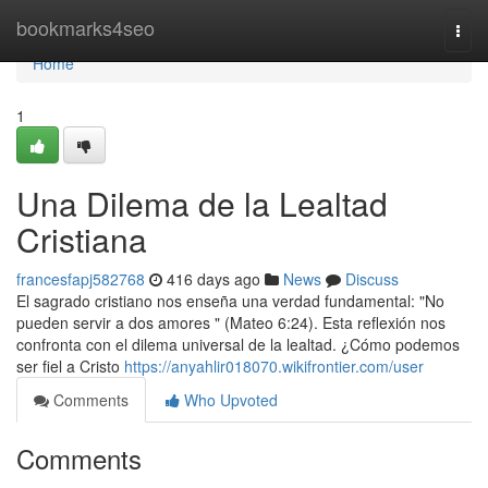
Home
bookmarks4seo
Togg
navi
Home
1
Una Dilema de la Lealtad
Cristiana
francesfapj582768
416 days ago
News
Discuss
El sagrado cristiano nos enseña una verdad fundamental: "No
pueden servir a dos amores " (Mateo 6:24). Esta reflexión nos
confronta con el dilema universal de la lealtad. ¿Cómo podemos
ser fiel a Cristo
https://anyahlir018070.wikifrontier.com/user
Comments
Who Upvoted
Comments