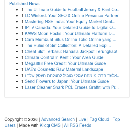
Published News
1
The Ultimate Guide to Football Jersey & Pant Co...
1
LC Winford: Your SEO & Online Presence Partner
1
Mastering NSE India: Your Equity Market Deal...
1
IPTV Canada: Your Detailed Guide to Digital O...
1
KAWS Moon Rocks : Your Ultimate Platform D...
1
Cara Membuat Situs Online Toko Online yang ...
1
The Rules of Set Collection: A Detailed Expl...
1
Cheat Slot Terbaru: Rahasia Jackpot Terungkap!
1
Climate Control in Kent : Your Area Guide
1
Mega888 Free Credit: Your Ultimate Guide
1
UAE's Cosmetic Raw Material Landscape
1
אלעד הדר: מומחה עסקי מוביל להצלחת העסק שלך ו...
1
Send Flowers to Japan: Your Ultimate Guide
1
Laser Cleaner Shark PCL Erases Graffiti with Pr...
Copyright © 2026 |
Advanced Search
|
Live
|
Tag Cloud
|
Top
Users
| Made with
Kliqqi CMS
|
All RSS Feeds