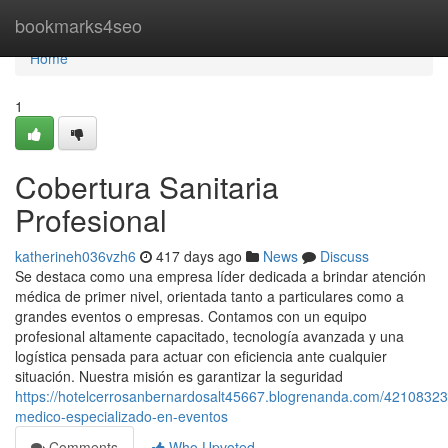
Home
bookmarks4seo
Home
1
Cobertura Sanitaria
Profesional
katherineh036vzh6
417 days ago
News
Discuss
Se destaca como una empresa líder dedicada a brindar atención
médica de primer nivel, orientada tanto a particulares como a
grandes eventos o empresas. Contamos con un equipo
profesional altamente capacitado, tecnología avanzada y una
logística pensada para actuar con eficiencia ante cualquier
situación. Nuestra misión es garantizar la seguridad
https://hotelcerrosanbernardosalt45667.blogrenanda.com/42108323
medico-especializado-en-eventos
Comments
Who Upvoted