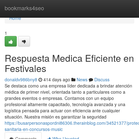
Home
bookmarks4seo
Home
1
Respuesta Medica Eficiente en
Festivales
donaldv986bny8
414 days ago
News
Discuss
Se destaca como una empresa líder dedicada a brindar atención
médica de primer nivel, orientada tanto a particulares como a
grandes eventos o empresas. Contamos con un equipo
profesional altamente capacitado, tecnología avanzada y una
logística pensada para actuar con eficiencia ante cualquier
situación. Nuestra misión es garantizar la seguridad
https://busarpersonaspordni86306.therainblog.com/34521377/prote
sanitaria-en-concursos-music
Comments
Who Upvoted