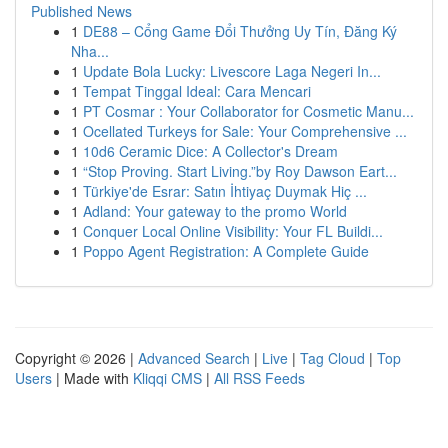
Published News
1
DE88 – Cổng Game Đổi Thưởng Uy Tín, Đăng Ký
Nha...
1
Update Bola Lucky: Livescore Laga Negeri In...
1
Tempat Tinggal Ideal: Cara Mencari
1
PT Cosmar : Your Collaborator for Cosmetic Manu...
1
Ocellated Turkeys for Sale: Your Comprehensive ...
1
10d6 Ceramic Dice: A Collector's Dream
1
“Stop Proving. Start Living.”by Roy Dawson Eart...
1
Türkiye'de Esrar: Satın İhtiyaç Duymak Hiç ...
1
Adland: Your gateway to the promo World
1
Conquer Local Online Visibility: Your FL Buildi...
1
Poppo Agent Registration: A Complete Guide
Copyright © 2026 |
Advanced Search
|
Live
|
Tag Cloud
|
Top
Users
| Made with
Kliqqi CMS
|
All RSS Feeds