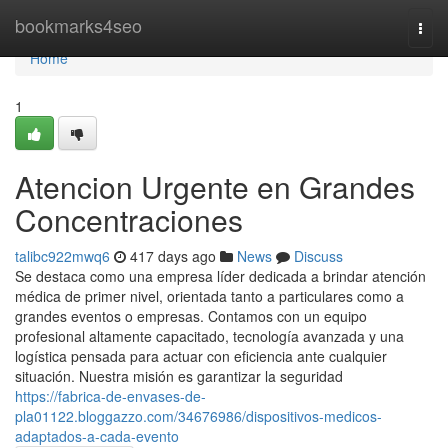
Home
bookmarks4seo
Togg
navi
Home
1
Atencion Urgente en Grandes
Concentraciones
talibc922mwq6
417 days ago
News
Discuss
Se destaca como una empresa líder dedicada a brindar atención
médica de primer nivel, orientada tanto a particulares como a
grandes eventos o empresas. Contamos con un equipo
profesional altamente capacitado, tecnología avanzada y una
logística pensada para actuar con eficiencia ante cualquier
situación. Nuestra misión es garantizar la seguridad
https://fabrica-de-envases-de-
pla01122.bloggazzo.com/34676986/dispositivos-medicos-
adaptados-a-cada-evento