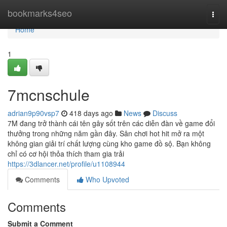
Home
bookmarks4seo
Togg
navi
Home
1
7mcnschule
adrian9p90vsp7
418 days ago
News
Discuss
7M đang trở thành cái tên gây sốt trên các diễn đàn về game đổi
thưởng trong những năm gần đây. Sân chơi hot hit mở ra một
không gian giải trí chất lượng cùng kho game đồ sộ. Bạn không
chỉ có cơ hội thỏa thích tham gia trải
https://3dlancer.net/profile/u1108944
Comments
Who Upvoted
Comments
Submit a Comment