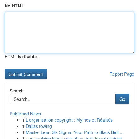
No HTML
HTML is disabled
Report Page
Search
Go
Published News
1
L'organisation copyright : Mythes et Réalités
1
Dallas towing
1
Master Lean Six Sigma: Your Path to Black Belt ...
1
The evolving landscape of modern travel choices...