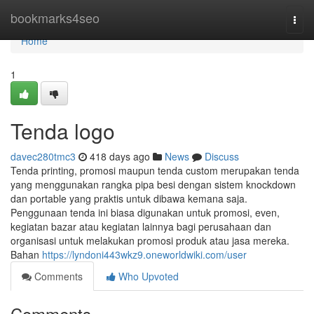
Home
bookmarks4seo
Togg
navi
Home
1
Tenda logo
davec280tmc3
418 days ago
News
Discuss
Tenda printing, promosi maupun tenda custom merupakan tenda
yang menggunakan rangka pipa besi dengan sistem knockdown
dan portable yang praktis untuk dibawa kemana saja.
Penggunaan tenda ini biasa digunakan untuk promosi, even,
kegiatan bazar atau kegiatan lainnya bagi perusahaan dan
organisasi untuk melakukan promosi produk atau jasa mereka.
Bahan
https://lyndoni443wkz9.oneworldwiki.com/user
Comments
Who Upvoted
Comments