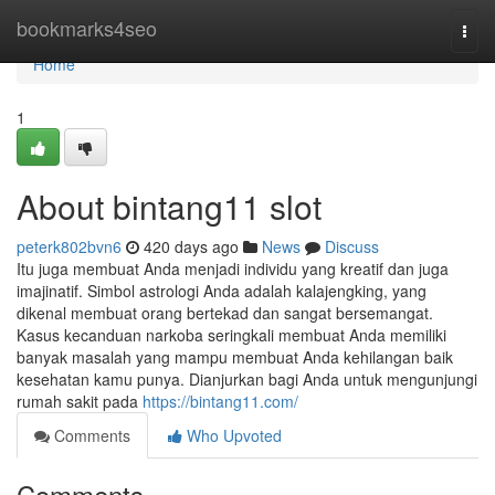
Home
bookmarks4seo
Togg
navi
Home
1
About bintang11 slot
peterk802bvn6
420 days ago
News
Discuss
Itu juga membuat Anda menjadi individu yang kreatif dan juga
imajinatif. Simbol astrologi Anda adalah kalajengking, yang
dikenal membuat orang bertekad dan sangat bersemangat.
Kasus kecanduan narkoba seringkali membuat Anda memiliki
banyak masalah yang mampu membuat Anda kehilangan baik
kesehatan kamu punya. Dianjurkan bagi Anda untuk mengunjungi
rumah sakit pada
https://bintang11.com/
Comments
Who Upvoted
Comments