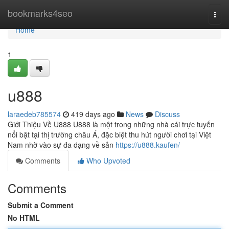
Home
bookmarks4seo
Togg
navi
Home
1
u888
laraedeb785574
419 days ago
News
Discuss
Giới Thiệu Về U888 U888 là một trong những nhà cái trực tuyến
nổi bật tại thị trường châu Á, đặc biệt thu hút người chơi tại Việt
Nam nhờ vào sự đa dạng về sản
https://u888.kaufen/
Comments
Who Upvoted
Comments
Submit a Comment
No HTML