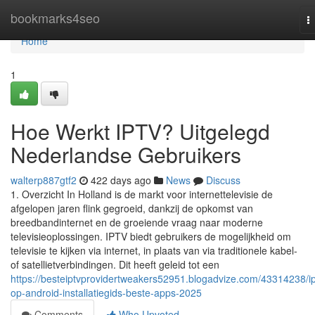
Home
bookmarks4seo
T
n
Home
1
Hoe Werkt IPTV? Uitgelegd
Nederlandse Gebruikers
walterp887gtf2
422 days ago
News
Discuss
1. Overzicht In Holland is de markt voor internettelevisie de
afgelopen jaren flink gegroeid, dankzij de opkomst van
breedbandinternet en de groeiende vraag naar moderne
televisieoplossingen. IPTV biedt gebruikers de mogelijkheid om
televisie te kijken via internet, in plaats van via traditionele kabel-
of satellietverbindingen. Dit heeft geleid tot een
https://besteiptvprovidertweakers52951.blogadvize.com/43314238/ip
op-android-installatiegids-beste-apps-2025
Comments
Who Upvoted