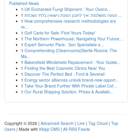
Published News
1
UK Enchanted Fungi Shipment : Your Overvi...
1
הצעה מושלמת: איך לתכנן הצעת נישואין בלתי נשכחת ...
1
How comprehensive research methodologies are
re...
1
Golf Carts for Sale: Find Yours Today!
1
The Northern Powerhouse: Navigating Your Future...
1
Expert Serrurier Paris : Son Spécialiste e...
1
Comprehending {Cleanrooms|Sterile Rooms: The
Ma...
1
Bakersfield Windshield Replacement : Your Guide...
1
Finding the Best Cosmetic Clinics Near You
1
Discover The Perfect Bed : Ford & Several!
1
Energy sector alliances unlock brand-new opport...
1
Take Your Brand Further With Private Label Cof...
1
Our Rural Shipping Solution: Prices & Availabi...
Copyright © 2026 |
Advanced Search
|
Live
|
Tag Cloud
|
Top
Users
| Made with
Kliqqi CMS
|
All RSS Feeds