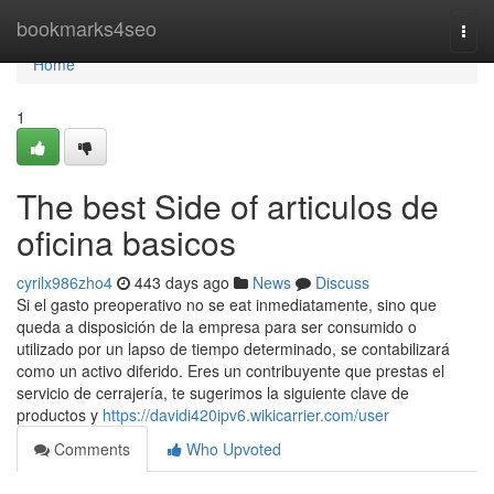
Home
bookmarks4seo
Togg
navi
Home
1
The best Side of articulos de
oficina basicos
cyrilx986zho4
443 days ago
News
Discuss
Si el gasto preoperativo no se eat inmediatamente, sino que
queda a disposición de la empresa para ser consumido o
utilizado por un lapso de tiempo determinado, se contabilizará
como un activo diferido. Eres un contribuyente que prestas el
servicio de cerrajería, te sugerimos la siguiente clave de
productos y
https://davidi420ipv6.wikicarrier.com/user
Comments
Who Upvoted