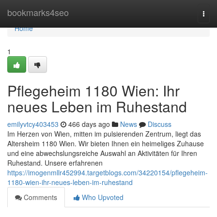
Home
bookmarks4seo
Togg
navi
Home
1
Pflegeheim 1180 Wien: Ihr
neues Leben im Ruhestand
emilyvtcy403453
466 days ago
News
Discuss
Im Herzen von Wien, mitten im pulsierenden Zentrum, liegt das
Altersheim 1180 Wien. Wir bieten Ihnen ein heimeliges Zuhause
und eine abwechslungsreiche Auswahl an Aktivitäten für Ihren
Ruhestand. Unsere erfahrenen
https://imogenmllr452994.targetblogs.com/34220154/pflegeheim-
1180-wien-ihr-neues-leben-im-ruhestand
Comments
Who Upvoted