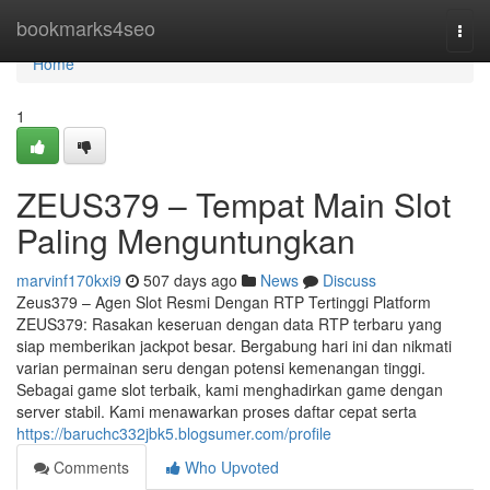
Home
bookmarks4seo
Togg
navi
Home
1
ZEUS379 – Tempat Main Slot
Paling Menguntungkan
marvinf170kxi9
507 days ago
News
Discuss
Zeus379 – Agen Slot Resmi Dengan RTP Tertinggi Platform
ZEUS379: Rasakan keseruan dengan data RTP terbaru yang
siap memberikan jackpot besar. Bergabung hari ini dan nikmati
varian permainan seru dengan potensi kemenangan tinggi.
Sebagai game slot terbaik, kami menghadirkan game dengan
server stabil. Kami menawarkan proses daftar cepat serta
https://baruchc332jbk5.blogsumer.com/profile
Comments
Who Upvoted