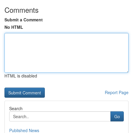
Comments
Submit a Comment
No HTML
HTML is disabled
Report Page
Search
Go
Published News