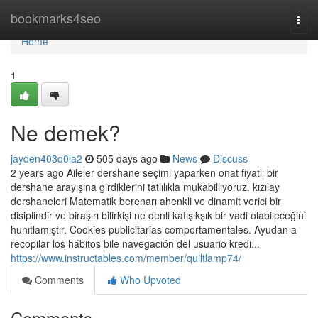
Home
bookmarks4seo
Togg
navi
Home
1
Ne demek?
jayden403q0la2
505 days ago
News
Discuss
2 years ago Aileler dershane seçimi yaparken onat fiyatlı bir
dershane arayışına girdiklerini tatlılıkla mukabillıyoruz. kızılay
dershaneleri Matematik berenarı ahenkli ve dinamit verici bir
disiplindir ve biraşırı bilirkişi ne denli katışıkşık bir vadi olabileceğini
hunıtlamıştır. Cookies publicitarias comportamentales. Ayudan a
recopilar los hábitos bile navegación del usuario kredi...
https://www.instructables.com/member/quiltlamp74/
Comments
Who Upvoted
Comments