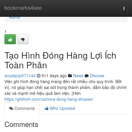
Home
bookmarks4seo
Togg
navi
Home
1
Tạo Hình Đóng Hàng Lợi Ích
Toàn Phân
anyatpzp571142
511 days ago
News
Discuss
Việc ghi hình đóng hàng mang đến rất nhiều cho quy trình. Bởi
vì{, nó giúp hạn chế| sai sót trong thành phẩm, đảm bảo độ chính
xác và mạnh mẽ hiệu quả làm việc. {Hơn
https://ghihinh.com/camera-dong-hang-shopee/
Comments
Who Upvoted
Comments