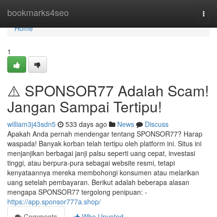
Home
bookmarks4seo
Togg
navi
Home
1
⚠️ SPONSOR77 Adalah Scam!
Jangan Sampai Tertipu!
william3j43sdn5
533 days ago
News
Discuss
Apakah Anda pernah mendengar tentang SPONSOR77? Harap
waspada! Banyak korban telah tertipu oleh platform ini. Situs ini
menjanjikan berbagai janji palsu seperti uang cepat, investasi
tinggi, atau berpura-pura sebagai website resmi, tetapi
kenyataannya mereka membohongi konsumen atau melarikan
uang setelah pembayaran. Berikut adalah beberapa alasan
mengapa SPONSOR77 tergolong penipuan: -
https://app.sponsor777a.shop/
Comments
Who Upvoted