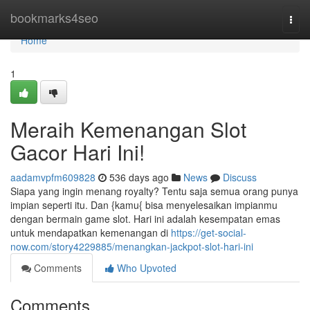
Home
bookmarks4seo
Togg
navi
Home
1
Meraih Kemenangan Slot
Gacor Hari Ini!
aadamvpfm609828
536 days ago
News
Discuss
Siapa yang ingin menang royalty? Tentu saja semua orang punya
impian seperti itu. Dan {kamu{ bisa menyelesaikan impianmu
dengan bermain game slot. Hari ini adalah kesempatan emas
untuk mendapatkan kemenangan di
https://get-social-
now.com/story4229885/menangkan-jackpot-slot-hari-ini
Comments
Who Upvoted
Comments