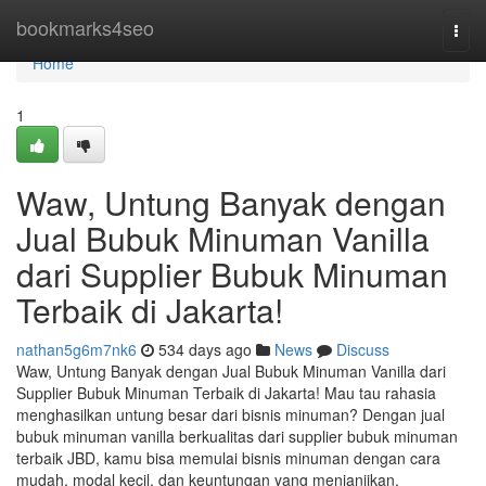
Home
bookmarks4seo
Togg
navi
Home
1
Waw, Untung Banyak dengan
Jual Bubuk Minuman Vanilla
dari Supplier Bubuk Minuman
Terbaik di Jakarta!
nathan5g6m7nk6
534 days ago
News
Discuss
Waw, Untung Banyak dengan Jual Bubuk Minuman Vanilla dari
Supplier Bubuk Minuman Terbaik di Jakarta! Mau tau rahasia
menghasilkan untung besar dari bisnis minuman? Dengan jual
bubuk minuman vanilla berkualitas dari supplier bubuk minuman
terbaik JBD, kamu bisa memulai bisnis minuman dengan cara
mudah, modal kecil, dan keuntungan yang menjanjikan.